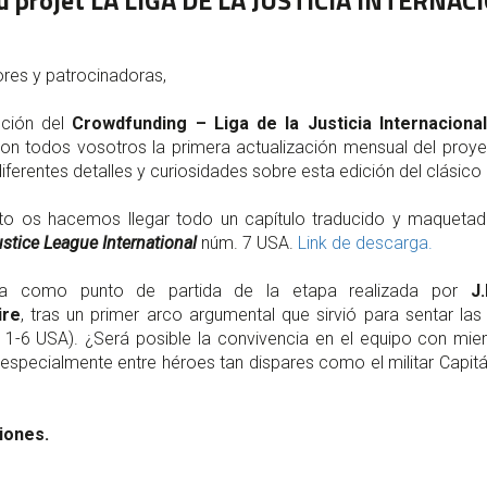
u projet
LA LIGA DE LA JUSTICIA INTERNAC
res y patrocinadoras,
cción del
Crowdfunding – Liga de la Justicia Internacional
n todos vosotros la primera actualización mensual del proy
erentes detalles y curiosidades sobre esta edición del clásico
nto os hacemos llegar todo un capítulo traducido y maquetad
stice League International
núm. 7 USA.
Link de descarga.
ona como punto de partida de la etapa realizada por
J
ire
, tras un primer arco argumental que sirvió para sentar la
1-6 USA). ¿Será posible la convivencia en el equipo con mi
 especialmente entre héroes tan dispares como el militar Capit
iones.