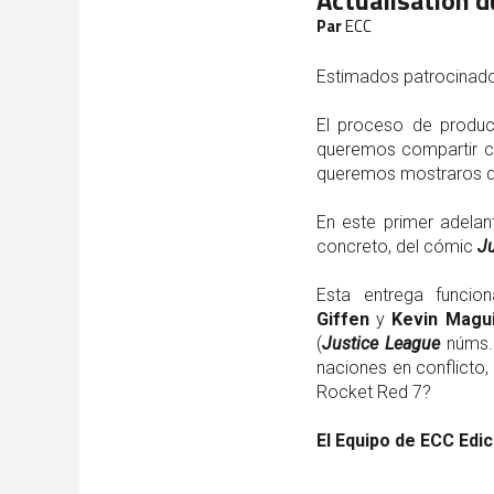
Actualisation d
Par
ECC
Estimados patrocinado
El proceso de produ
queremos compartir co
queremos mostraros dif
En este primer adela
concreto, del cómic
Ju
Esta entrega funci
Giffen
y
Kevin Magu
(
Justice League
núms. 
naciones en conflicto,
Rocket Red 7?
El Equipo de ECC Edic