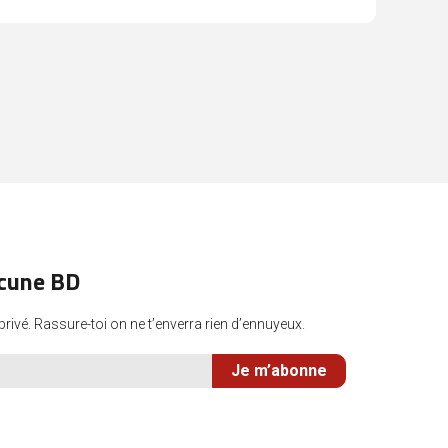
ucune BD
rivé. Rassure-toi on ne t’enverra rien d’ennuyeux.
Je m’abonne