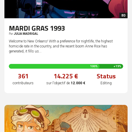
BD
MARDI GRAS 1993
Par
JULIA MADRIGAL
Welcome to New Orleans! With a preference for nightlife, the highest
homicide rate in the country, and the recent boom Anne Rice has
generated, it fills us...
119
100%
+19%
%
361
14.225 €
Status
complété
contributeurs
sur l'objectif de
12.000 €
Editing