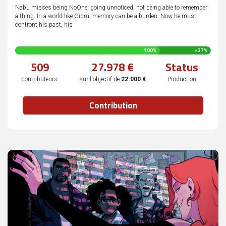
Nabu misses being NoOne, going unnoticed, not being able to remember
a thing. In a world like Gidru, memory can be a burden. Now he must
confront his past, his
127
100%
+27%
%
509
27.978 €
Status
complété
contributeurs
sur l'objectif de
22.000 €
Production
Contribution