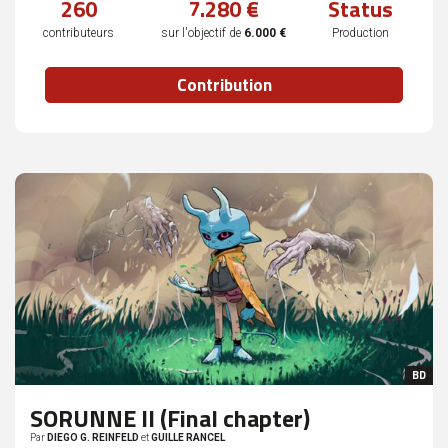
260
7.280 €
Status
complété
contributeurs
sur l'objectif de
6.000 €
Production
Contribution
BD
SORUNNE II (Final chapter)
Par
DIEGO G. REINFELD
et
GUILLE RANCEL