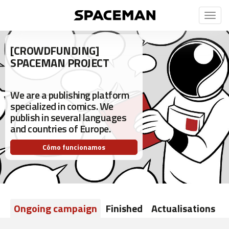
Toggl
naviga
[CROWDFUNDING]
SPACEMAN PROJECT
We are a publishing platform
specialized in comics. We
publish in several languages
and countries of Europe.
Cómo funcionamos
Ongoing campaign
Finished
Actualisations