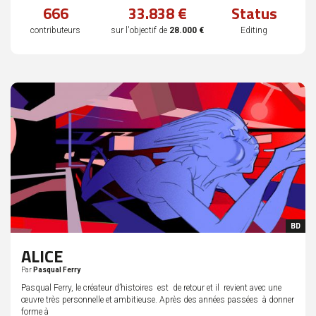
%
666
33.838 €
Status
complété
contributeurs
sur l'objectif de
28.000 €
Editing
BD
ALICE
Par
Pasqual Ferry
Pasqual Ferry, le créateur d’histoires est de retour et il revient avec une
œuvre très personnelle et ambitieuse. Après des années passées à donner
forme à