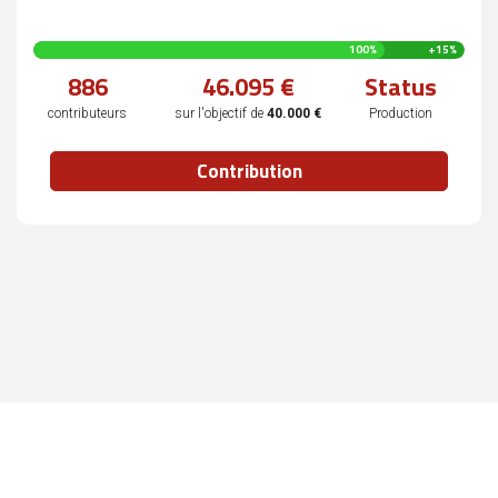
115
100%
+15%
%
886
46.095 €
Status
complété
contributeurs
sur l'objectif de
40.000 €
Production
Contribution