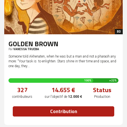
BD
GOLDEN BROWN
Par
VANESSA TRUEBA
Someone told Akhenaten, when he was but a man and not a pharaoh any
more: "Your task is to enlighten. Stars shine in their time and space, and
one day, they...
122
100%
+22%
%
327
14.655 €
Status
complété
contributeurs
sur l'objectif de
12.000 €
Production
Contribution