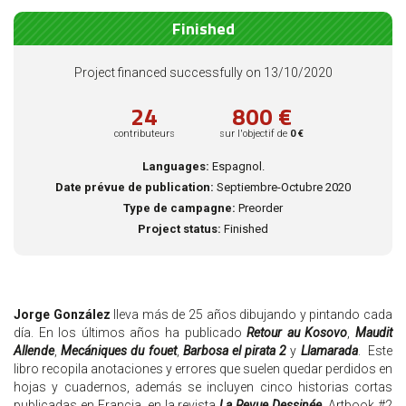
Finished
Project financed successfully on 13/10/2020
24
800 €
contributeurs
sur l'objectif de
0 €
Languages:
Espagnol.
Date prévue de publication:
Septiembre-Octubre 2020
Type de campagne:
Preorder
Project status:
Finished
Jorge González
lleva más de 25 años dibujando y pintando cada
día. En los últimos años ha publicado
Retour au Kosovo
,
Maudit
Allende
,
Mecániques du fouet
,
Barbosa el pirata 2
y
Llamarada
. Este
libro recopila anotaciones y errores que suelen quedar perdidos en
hojas y cuadernos, además se incluyen cinco historias cortas
publicadas en Francia, en la revista
La Revue Dessinée
. Artbook #2