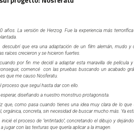
sul progetto:
Nosferatu
0 años. La versión de Herzog. Fue la experiencia más terrorífica
plantada.
descubrí que era una adaptación de un film alemán, mudo y 
s raíces crecieron y se hicieron fuertes.
uando por fin me decidí a adaptar esta maravilla de película y
conseguir, comencé con las pruebas buscando un acabado grá
ones que me causo Nosferatu.
 proceso que seguí hasta dar con ello.
esperar, diseñando a nuestro monstruo protagonista.
iz que, como pasa cuando tienes una idea muy clara de lo que q
l, orgánica, concreta, sin necesidad de buscar mucho más. Ya est
 inicié el proceso de "entintado", concretando el dibujo y dejándol
jugar con las texturas que quería aplicar a la imagen.