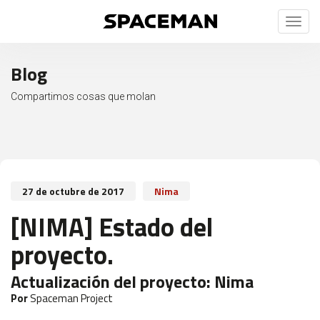
Toggl
naviga
Blog
Compartimos cosas que molan
27 de octubre de 2017
Nima
[NIMA] Estado del
proyecto.
Actualización del proyecto:
Nima
Por
Spaceman Project