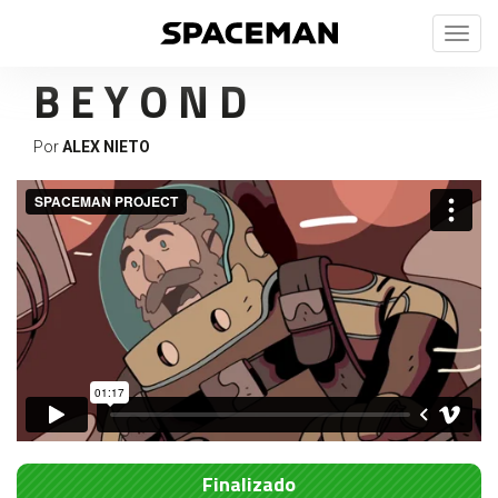
Toggl
naviga
B E Y O N D
Por
ALEX NIETO
Finalizado