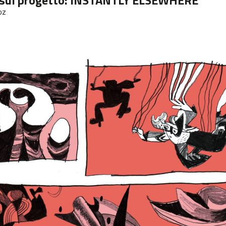
sul progetto:
INSTANTLY ELSEWHERE
oz