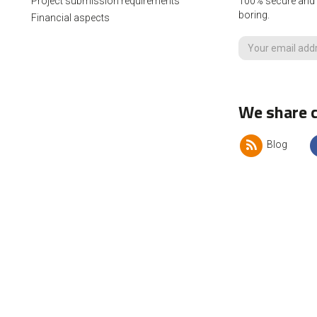
Project submission requirements
100% secure and p
boring.
Financial aspects
We share c
Blog