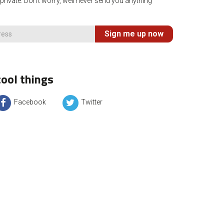
rivate. Don't worry, well never send you anything
Sign me up now
ool things
Facebook
Twitter