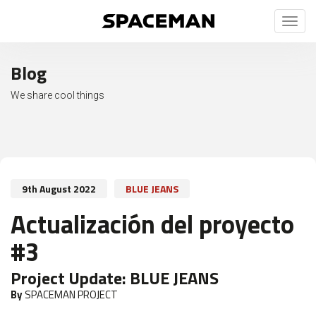
Toggl
naviga
Blog
We share cool things
9th August 2022
BLUE JEANS
Actualización del proyecto
#3
Project Update:
BLUE JEANS
By
SPACEMAN PROJECT