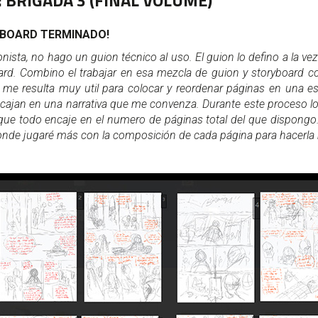
:
BRIGADA 3 (FINAL VOLUME)
YBOARD TERMINADO!
onista, no hago un guion técnico al uso. El guion lo defino a la v
ard. Combino el trabajar en esa mezcla de guion y storyboard co
 me resulta muy util para colocar y reordenar páginas en una esp
ncajan en una narrativa que me convenza. Durante este proceso
y que todo encaje en el numero de páginas total del que dispongo.
donde jugaré más con la composición de cada página para hacerla 