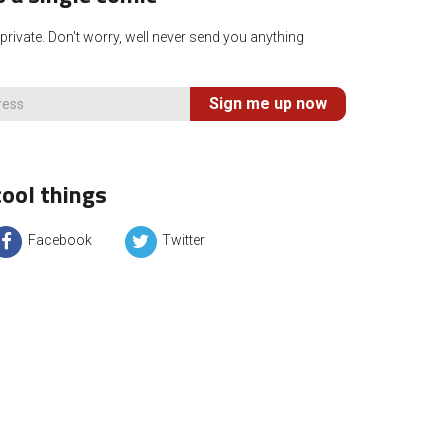
rivate. Don't worry, well never send you anything
Sign me up now
ool things
Facebook
Twitter