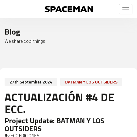
Toggl
naviga
Blog
We share cool things
27th September 2024
BATMAN Y LOS OUTSIDERS
ACTUALIZACIÓN #4 DE
ECC.
Project Update:
BATMAN Y LOS
OUTSIDERS
By
ECC EDICIONES