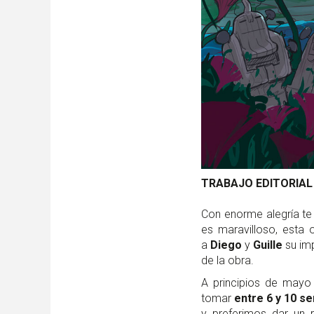
TRABAJO EDITORIAL
Con enorme alegría te
es maravilloso, esta 
a
Diego
y
Guille
su imp
de la obra.
A principios de mayo 
tomar
entre 6 y 10 s
y preferimos dar un 