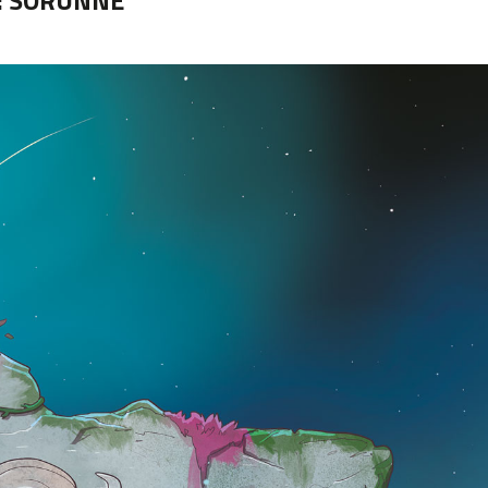
:
SORUNNE