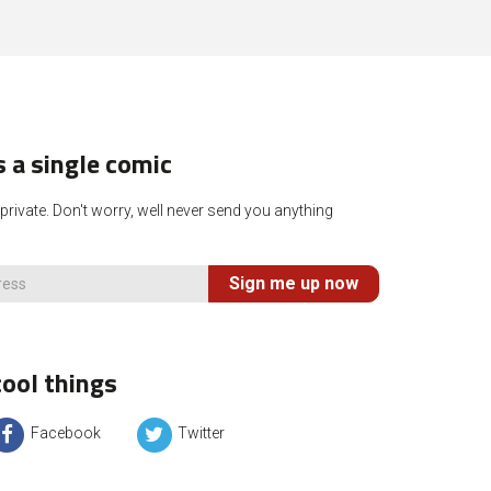
 a single comic
rivate. Don't worry, well never send you anything
Sign me up now
ool things
Facebook
Twitter