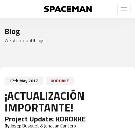
Toggl
naviga
Blog
We share cool things
17th May 2017
KOROKKE
¡ACTUALIZACIÓN
IMPORTANTE!
Project Update:
KOROKKE
By
Josep Busquet & Jonatan Cantero