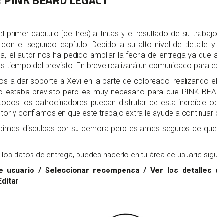
:
PINK BEARD LEGACY
l primer capítulo (de tres) a tintas y el resultado de su trabaj
 con el segundo capítulo. Debido a su alto nivel de detalle y
na, el autor nos ha pedido ampliar la fecha de entrega ya que 
ás tiempo del previsto. En breve realizará un comunicado para e
os a dar soporte a Xevi en la parte de coloreado, realizando e
no estaba previsto pero es muy necesario para que PINK BEA
todos los patrocinadores puedan disfrutar de esta increíble 
tor y confiamos en que este trabajo extra le ayude a continuar
dimos disculpas por su demora pero estamos seguros de que 
r los datos de entrega, puedes hacerlo en tu área de usuario sig
e usuario / Seleccionar recompensa / Ver los detalles 
Editar