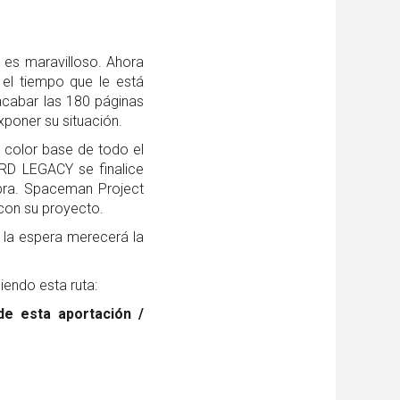
o es maravilloso. Ahora
 el tiempo que le está
acabar las 180 páginas
xponer su situación.
l color base de todo el
RD LEGACY se finalice
obra. Spaceman Project
 con su proyecto.
la espera merecerá la
uiendo esta ruta:
de esta aportación /