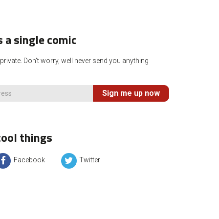
 a single comic
rivate. Don't worry, well never send you anything
Sign me up now
ool things
Facebook
Twitter