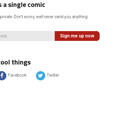
 a single comic
rivate. Don't worry, well never send you anything
Sign me up now
ool things
Facebook
Twitter