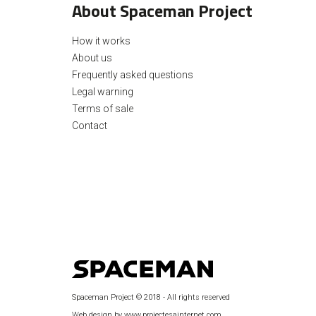
About Spaceman Project
How it works
About us
Frequently asked questions
Legal warning
Terms of sale
Contact
Spaceman Project © 2018 - All rights reserved
Web design by www.projectesainternet.com