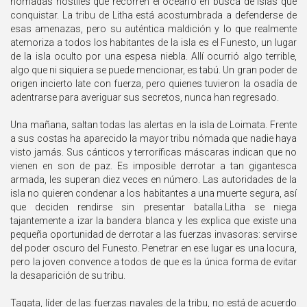
nómadas hostiles que recorren el océano en busca de islas que
conquistar. La tribu de Litha está acostumbrada a defenderse de
esas amenazas, pero su auténtica maldición y lo que realmente
atemoriza a todos los habitantes de la isla es el Funesto, un lugar
de la isla oculto por una espesa niebla. Allí ocurrió algo terrible,
algo que ni siquiera se puede mencionar, es tabú. Un gran poder de
origen incierto late con fuerza, pero quienes tuvieron la osadía de
adentrarse para averiguar sus secretos, nunca han regresado.
Una mañana, saltan todas las alertas en la isla de Loimata. Frente
a sus costas ha aparecido la mayor tribu nómada que nadie haya
visto jamás. Sus cánticos y terroríficas máscaras indican que no
vienen en son de paz. Es imposible derrotar a tan gigantesca
armada, les superan diez veces en número. Las autoridades de la
isla no quieren condenar a los habitantes a una muerte segura, así
que deciden rendirse sin presentar batalla.Litha se niega
tajantemente a izar la bandera blanca y les explica que existe una
pequeña oportunidad de derrotar a las fuerzas invasoras: servirse
del poder oscuro del Funesto. Penetrar en ese lugar es una locura,
pero la joven convence a todos de que es la única forma de evitar
la desaparición de su tribu.
Tagata, líder de las fuerzas navales de la tribu, no está de acuerdo