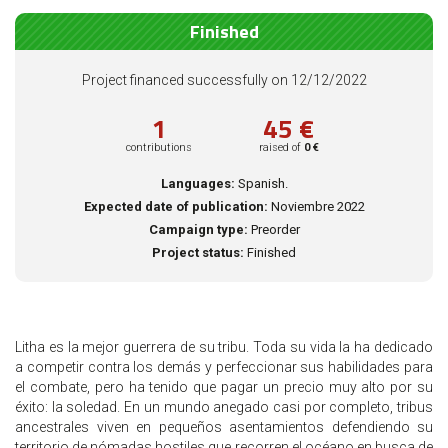
Finished
Project financed successfully on 12/12/2022
1
45 €
contributions
raised of
0 €
Languages:
Spanish.
Expected date of publication:
Noviembre 2022
Campaign type:
Preorder
Project status:
Finished
Litha es la mejor guerrera de su tribu. Toda su vida la ha dedicado
a competir contra los demás y perfeccionar sus habilidades para
el combate, pero ha tenido que pagar un precio muy alto por su
éxito: la soledad. En un mundo anegado casi por completo, tribus
ancestrales viven en pequeños asentamientos defendiendo su
territorio de nómadas hostiles que recorren el océano en busca de