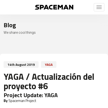
Toggl
naviga
Blog
We share cool things
14th August 2019
YAGA
YAGA / Actualización del
proyecto #6
Project Update:
YAGA
By
Spaceman Project